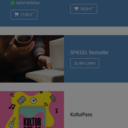
Sofort lieferbar
*
18,00 €
*
17,00 €
SPIEGEL Bestseller
Zu den Listen
KulturPass