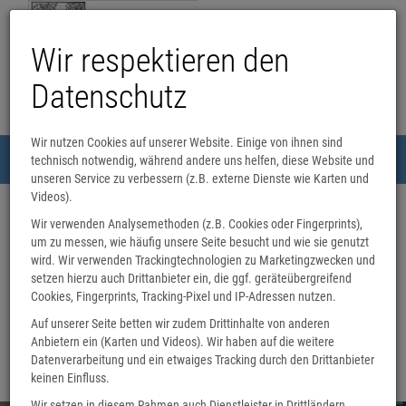
Wir respektieren den
Datenschutz
Wir nutzen Cookies auf unserer Website. Einige von ihnen sind
Menü
technisch notwendig, während andere uns helfen, diese Website und
0
unseren Service zu verbessern (z.B. externe Dienste wie Karten und
Videos).
Buchhandlung Hupbach
Wir verwenden Analysemethoden (z.B. Cookies oder Fingerprints),
Nicolaistraße
28
um zu messen, wie häufig unsere Seite besucht und wie sie genutzt
01307
Dresden
wird. Wir verwenden Trackingtechnologien zu Marketingzwecken und
info@buchhandlung-hupbach.de
setzen hierzu auch Drittanbieter ein, die ggf. geräteübergreifend
0351 8894053
Cookies, Fingerprints, Tracking-Pixel und IP-Adressen nutzen.
Öffnungszeiten
Auf unserer Seite betten wir zudem Drittinhalte von anderen
Montag - Freitag 09.00 - 18.00 Uhr
Anbietern ein (Karten und Videos). Wir haben auf die weitere
Samstag 09.00 - 13.00 Uhr
Datenverarbeitung und ein etwaiges Tracking durch den Drittanbieter
keinen Einfluss.
Wir setzen in diesem Rahmen auch Dienstleister in Drittländern